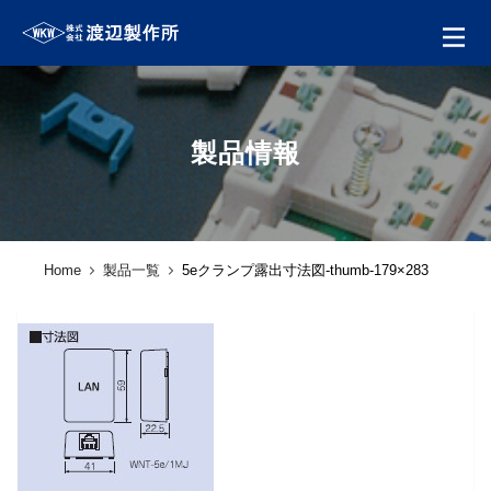
製品情報
Home
製品一覧
5eクランプ露出寸法図-thumb-179×283