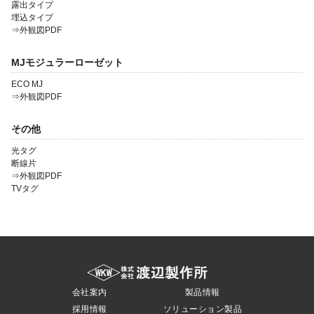
露出タイプ
埋込タイプ
⇒外観図PDF
MJモジュラーローゼット
ECO MJ
⇒外観図PDF
その他
光タグ
断線片
⇒外観図PDF
TVタグ
会社案内
製品情報
採用情報
ソリューション製品