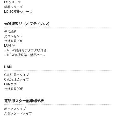
LCシリーズ
融着シリーズ
LC-SC変換シリーズ
光関連製品（オプティカル）
光接続箱
光コンセント
⇒外観図PDF
会社案内
L型金物
・NEW 絶縁光アダプタ取付台
製品一覧
・NEW光接続箱・盤用パーツ
ソリューション製品
LAN
金型・射出成形
Cat.5e露出タイプ
Cat.5e埋込タイプ
OEM・受託開発
LANタグ
⇒外観図PDF
採用情報
電話用スター配線端子板
ボックスタイプ
スタンダードタイプ