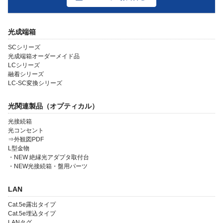
光成端箱
SCシリーズ
光成端箱オーダーメイド品
LCシリーズ
融着シリーズ
LC-SC変換シリーズ
光関連製品（オプティカル）
会社案内
光接続箱
製品一覧
光コンセント
⇒外観図PDF
ソリューション製品
L型金物
・NEW 絶縁光アダプタ取付台
・NEW光接続箱・盤用パーツ
金型・射出成形
OEM・受託開発
LAN
採用情報
Cat.5e露出タイプ
Cat.5e埋込タイプ
LANタグ