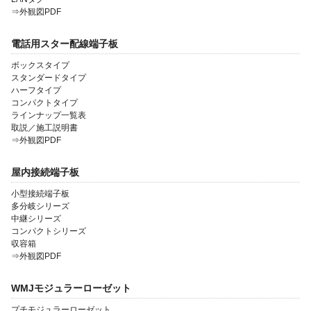
⇒外観図PDF
電話用スター配線端子板
ボックスタイプ
スタンダードタイプ
ハーフタイプ
コンパクトタイプ
ラインナップ一覧表
取説／施工説明書
⇒外観図PDF
屋内接続端子板
小型接続端子板
多分岐シリーズ
中継シリーズ
コンパクトシリーズ
収容箱
⇒外観図PDF
WMJモジュラーローゼット
プチモジュラーローゼット