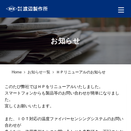
お知らせ
Home
お知らせ一覧
ＨＰリニューアルのお知らせ
このたび弊社ではＨＰをリニューアルいたしました。
スマートフォンからも製品等のお問い合わせが簡単になりまし
会社案内
た。
宜しくお願いいたします。
製品一覧
また、ＩＯＴ対応の温度ファイバーセンシングシステムのお問い
ソリューション製品
合わせが
金型・射出成形