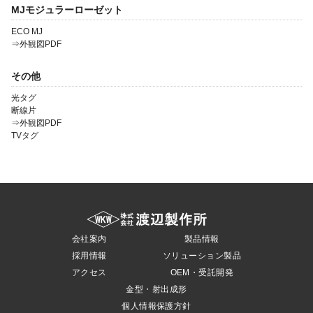
MJモジュラーローゼット
ECO MJ
⇒外観図PDF
その他
光タグ
断線片
⇒外観図PDF
TVタグ
会社案内
製品情報
採用情報
ソリューション製品
アクセス
OEM・受託開発
金型・射出成形
個人情報保護方針