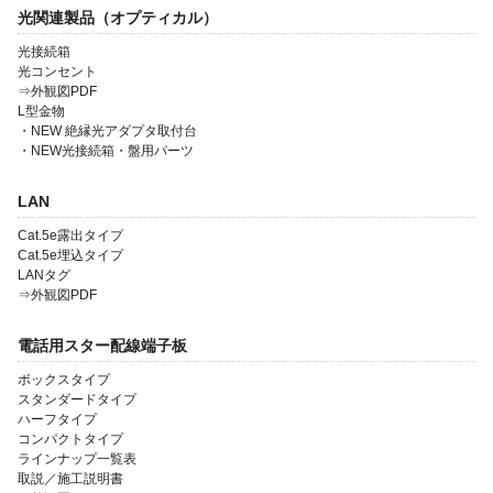
光関連製品（オプティカル）
光接続箱
光コンセント
⇒外観図PDF
L型金物
・NEW 絶縁光アダプタ取付台
会社案内
・NEW光接続箱・盤用パーツ
製品一覧
LAN
ソリューション製品
Cat.5e露出タイプ
Cat.5e埋込タイプ
金型・射出成形
LANタグ
⇒外観図PDF
OEM・受託開発
採用情報
電話用スター配線端子板
ボックスタイプ
スタンダードタイプ
ハーフタイプ
コンパクトタイプ
ラインナップ一覧表
取説／施工説明書