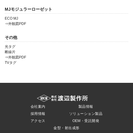
MJモジュラーローゼット
ECO MJ
⇒外観図PDF
その他
光タグ
断線片
⇒外観図PDF
TVタグ
会社案内
製品情報
採用情報
ソリューション製品
アクセス
OEM・受託開発
金型・射出成形