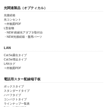
光関連製品（オプティカル）
光接続箱
光コンセント
⇒外観図PDF
L型金物
会社案内
・NEW 絶縁光アダプタ取付台
・NEW光接続箱・盤用パーツ
製品一覧
LAN
ソリューション製品
Cat.5e露出タイプ
金型・射出成形
Cat.5e埋込タイプ
LANタグ
OEM・受託開発
⇒外観図PDF
採用情報
電話用スター配線端子板
ボックスタイプ
スタンダードタイプ
ハーフタイプ
コンパクトタイプ
ラインナップ一覧表