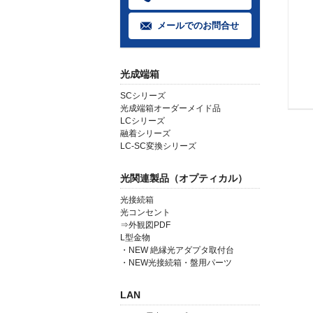
メールでのお問合せ
光成端箱
SCシリーズ
光成端箱オーダーメイド品
LCシリーズ
融着シリーズ
LC-SC変換シリーズ
光関連製品（オプティカル）
光接続箱
光コンセント
⇒外観図PDF
L型金物
・NEW 絶縁光アダプタ取付台
・NEW光接続箱・盤用パーツ
LAN