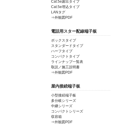
Cat.5e露出タイプ
Cat.5e埋込タイプ
LANタグ
⇒外観図PDF
電話用スター配線端子板
ボックスタイプ
スタンダードタイプ
ハーフタイプ
コンパクトタイプ
ラインナップ一覧表
取説／施工説明書
⇒外観図PDF
屋内接続端子板
小型接続端子板
多分岐シリーズ
中継シリーズ
コンパクトシリーズ
収容箱
⇒外観図PDF