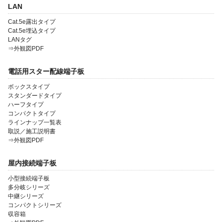
LAN
会社案内
Cat.5e露出タイプ
Cat.5e埋込タイプ
製品一覧
LANタグ
⇒外観図PDF
ソリューション製品
電話用スター配線端子板
金型・射出成形
ボックスタイプ
OEM・受託開発
スタンダードタイプ
ハーフタイプ
採用情報
コンパクトタイプ
ラインナップ一覧表
取説／施工説明書
⇒外観図PDF
屋内接続端子板
小型接続端子板
多分岐シリーズ
中継シリーズ
コンパクトシリーズ
収容箱