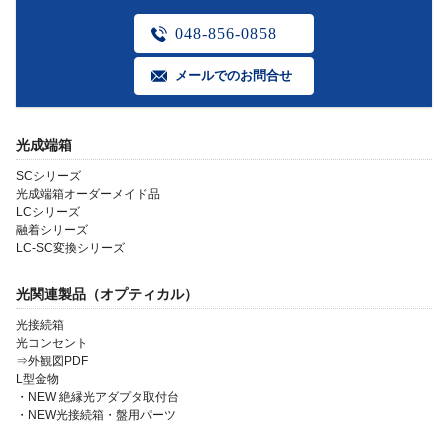
048-856-0858
メールでのお問合せ
光成端箱
SCシリーズ
光成端箱オーダーメイド品
LCシリーズ
融着シリーズ
LC-SC変換シリーズ
光関連製品（オプティカル）
光接続箱
光コンセント
⇒外観図PDF
L型金物
・NEW 絶縁光アダプタ取付台
・NEW光接続箱・盤用パーツ