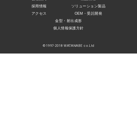
OEM・受託開発
採用情報
ソリューション製品
アクセス
OEM・受託開発
採用情報
金型・射出成形
個人情報保護方針
©1997-2018 WATANABE co.Ltd