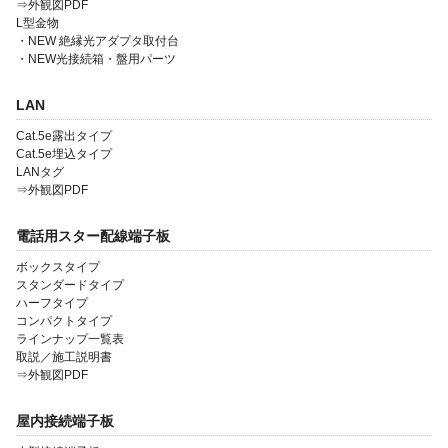
⇒外観図PDF
L型金物
・NEW 絶縁光アダプタ取付台
・NEW光接続箱・盤用パーツ
会社案内
LAN
製品一覧
Cat.5e露出タイプ
Cat.5e埋込タイプ
ソリューション製品
LANタグ
⇒外観図PDF
金型・射出成形
OEM・受託開発
電話用スター配線端子板
ボックスタイプ
採用情報
スタンダードタイプ
ハーフタイプ
コンパクトタイプ
ラインナップ一覧表
取説／施工説明書
⇒外観図PDF
屋内接続端子板