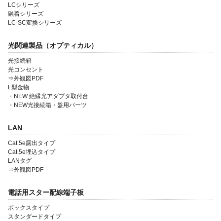
LCシリーズ
融着シリーズ
LC-SC変換シリーズ
光関連製品（オプティカル）
光接続箱
光コンセント
⇒外観図PDF
会社案内
L型金物
・NEW 絶縁光アダプタ取付台
製品一覧
・NEW光接続箱・盤用パーツ
ソリューション製品
LAN
金型・射出成形
Cat.5e露出タイプ
Cat.5e埋込タイプ
OEM・受託開発
LANタグ
⇒外観図PDF
採用情報
電話用スター配線端子板
ボックスタイプ
スタンダードタイプ