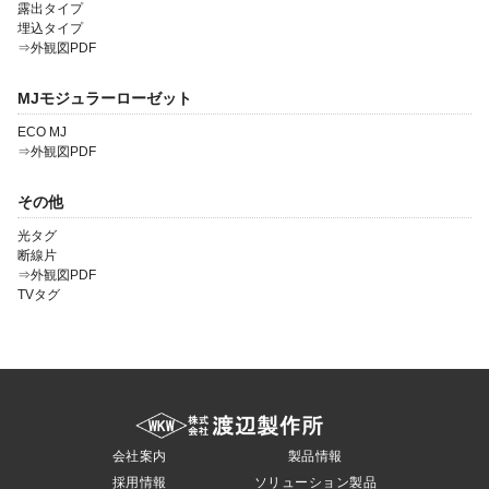
露出タイプ
埋込タイプ
⇒外観図PDF
MJモジュラーローゼット
ECO MJ
⇒外観図PDF
その他
光タグ
断線片
⇒外観図PDF
TVタグ
会社案内
製品情報
採用情報
ソリューション製品