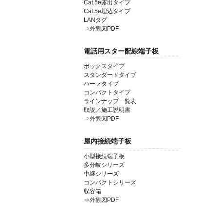
Cat.5e露出タイプ
Cat.5e埋込タイプ
LANタグ
⇒外観図PDF
電話用スター配線端子板
ボックスタイプ
スタンダードタイプ
ハーフタイプ
コンパクトタイプ
ラインナップ一覧表
取説／施工説明書
⇒外観図PDF
屋内接続端子板
小型接続端子板
多分岐シリーズ
中継シリーズ
コンパクトシリーズ
収容箱
⇒外観図PDF