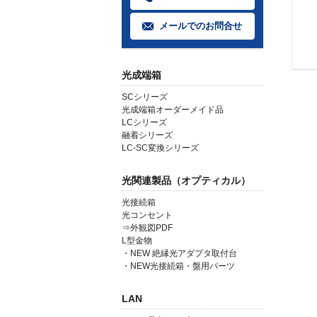
メールでのお問合せ
光成端箱
SCシリーズ
光成端箱オーダーメイド品
LCシリーズ
融着シリーズ
LC-SC変換シリーズ
光関連製品（オプティカル）
光接続箱
光コンセント
⇒外観図PDF
L型金物
・NEW 絶縁光アダプタ取付台
・NEW光接続箱・盤用パーツ
LAN