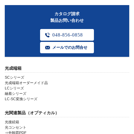
カタログ請求
製品お問い合わせ
048-856-0858
メールでのお問合せ
光成端箱
SCシリーズ
光成端箱オーダーメイド品
LCシリーズ
融着シリーズ
LC-SC変換シリーズ
光関連製品（オプティカル）
光接続箱
光コンセント
⇒外観図PDF