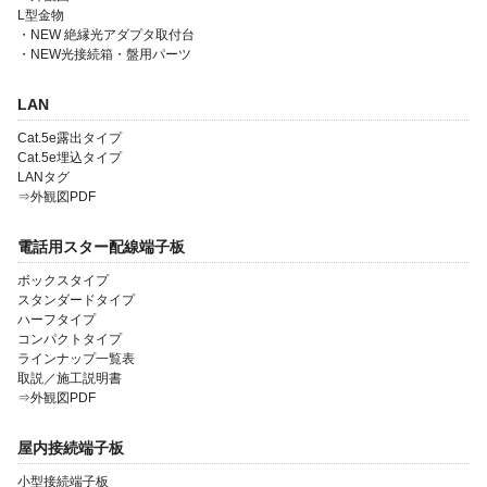
L型金物
・NEW 絶縁光アダプタ取付台
・NEW光接続箱・盤用パーツ
会社案内
LAN
製品一覧
Cat.5e露出タイプ
Cat.5e埋込タイプ
ソリューション製品
LANタグ
⇒外観図PDF
金型・射出成形
電話用スター配線端子板
OEM・受託開発
ボックスタイプ
採用情報
スタンダードタイプ
ハーフタイプ
コンパクトタイプ
ラインナップ一覧表
取説／施工説明書
⇒外観図PDF
屋内接続端子板
小型接続端子板