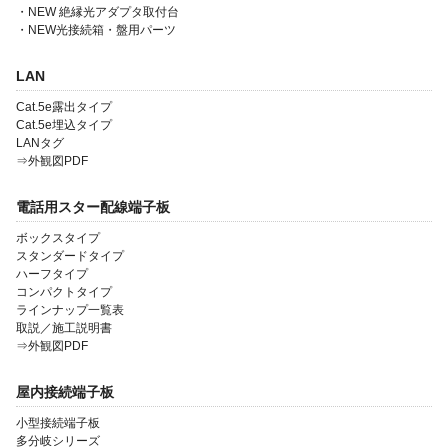
・NEW 絶縁光アダプタ取付台
・NEW光接続箱・盤用パーツ
会社案内
LAN
製品一覧
Cat.5e露出タイプ
Cat.5e埋込タイプ
LANタグ
ソリューション製品
⇒外観図PDF
金型・射出成形
電話用スター配線端子板
OEM・受託開発
ボックスタイプ
スタンダードタイプ
採用情報
ハーフタイプ
コンパクトタイプ
ラインナップ一覧表
取説／施工説明書
⇒外観図PDF
屋内接続端子板
小型接続端子板
多分岐シリーズ