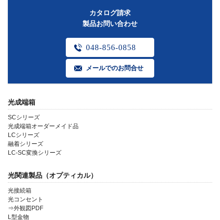
カタログ請求
製品お問い合わせ
048-856-0858
メールでのお問合せ
光成端箱
SCシリーズ
光成端箱オーダーメイド品
LCシリーズ
融着シリーズ
LC-SC変換シリーズ
光関連製品（オプティカル）
光接続箱
光コンセント
⇒外観図PDF
L型金物