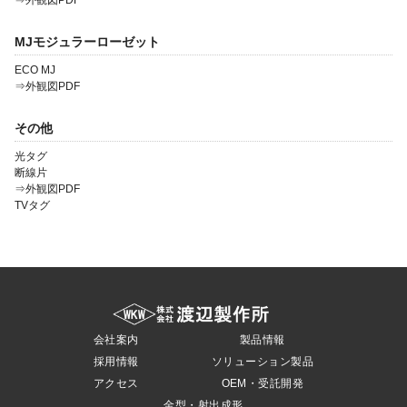
⇒外観図PDF
MJモジュラーローゼット
ECO MJ
⇒外観図PDF
その他
光タグ
断線片
⇒外観図PDF
TVタグ
会社案内
製品情報
採用情報
ソリューション製品
アクセス
OEM・受託開発
金型・射出成形