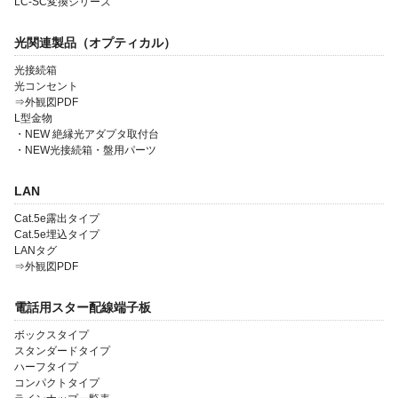
LC-SC変換シリーズ
光関連製品（オプティカル）
光接続箱
光コンセント
⇒外観図PDF
L型金物
会社案内
・NEW 絶縁光アダプタ取付台
・NEW光接続箱・盤用パーツ
製品一覧
ソリューション製品
LAN
Cat.5e露出タイプ
金型・射出成形
Cat.5e埋込タイプ
LANタグ
OEM・受託開発
⇒外観図PDF
採用情報
電話用スター配線端子板
ボックスタイプ
スタンダードタイプ
ハーフタイプ
コンパクトタイプ