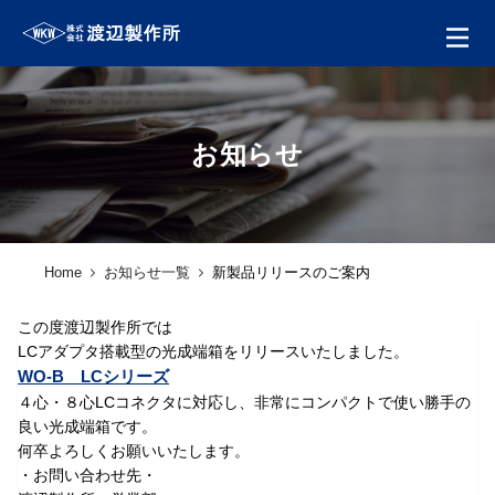
お知らせ
Home
お知らせ一覧
新製品リリースのご案内
この度渡辺製作所では
会社案内
LCアダプタ搭載型の光成端箱をリリースいたしました。
WO-B LCシリーズ
製品一覧
４心・８心LCコネクタに対応し、非常にコンパクトで使い勝手の
良い光成端箱です。
ソリューション製品
何卒よろしくお願いいたします。
金型・射出成形
・お問い合わせ先・