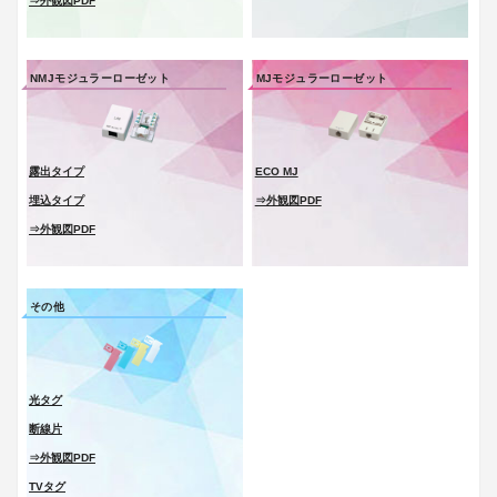
⇒外観図PDF
会社案内
NMJモジュラーローゼット
MJモジュラーローゼット
製品一覧
ソリューション製品
金型・射出成形
露出タイプ
ECO MJ
埋込タイプ
⇒外観図PDF
OEM・受託開発
⇒外観図PDF
採用情報
その他
光タグ
断線片
⇒外観図PDF
TVタグ