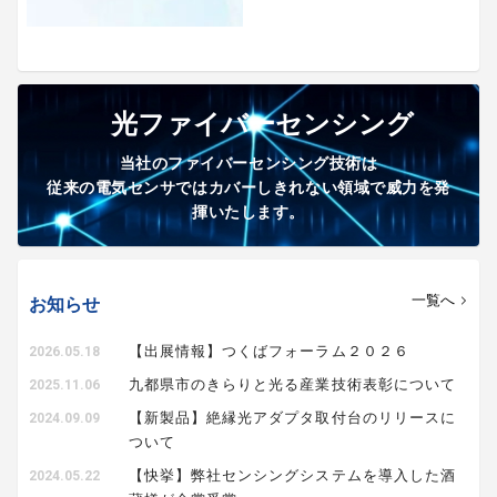
光ファイバーセンシング
当社のファイバーセンシング技術は
従来の電気センサではカバーしきれない領域で威力を発
揮いたします。
一覧へ
お知らせ
【出展情報】つくばフォーラム２０２６
2026.05.18
九都県市のきらりと光る産業技術表彰について
2025.11.06
【新製品】絶縁光アダプタ取付台のリリースに
2024.09.09
ついて
【快挙】弊社センシングシステムを導入した酒
2024.05.22