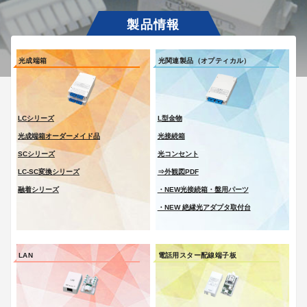
光成端箱
光関連製品（オプティカル）
LCシリーズ
L型金物
光成端箱オーダーメイド品
光接続箱
SCシリーズ
光コンセント
LC-SC変換シリーズ
⇒外観図PDF
融着シリーズ
・NEW光接続箱・盤用パーツ
・NEW 絶縁光アダプタ取付台
LAN
電話用スター配線端子板