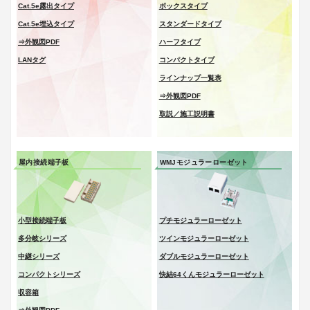
Cat.5e露出タイプ
ボックスタイプ
Cat.5e埋込タイプ
スタンダードタイプ
⇒外観図PDF
ハーフタイプ
LANタグ
コンパクトタイプ
ラインナップ一覧表
⇒外観図PDF
取説／施工説明書
屋内接続端子板
WMJモジュラーローゼット
小型接続端子板
プチモジュラーローゼット
多分岐シリーズ
ツインモジュラーローゼット
中継シリーズ
ダブルモジュラーローゼット
コンパクトシリーズ
快結64くんモジュラーローゼット
収容箱