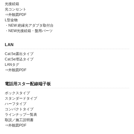
光接続箱
光コンセント
⇒外観図PDF
L型金物
・NEW 絶縁光アダプタ取付台
・NEW光接続箱・盤用パーツ
会社案内
製品一覧
LAN
Cat.5e露出タイプ
ソリューション製品
Cat.5e埋込タイプ
LANタグ
金型・射出成形
⇒外観図PDF
OEM・受託開発
電話用スター配線端子板
採用情報
ボックスタイプ
スタンダードタイプ
ハーフタイプ
コンパクトタイプ
ラインナップ一覧表
取説／施工説明書
⇒外観図PDF