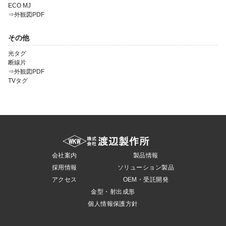
ECO MJ
⇒外観図PDF
その他
光タグ
断線片
⇒外観図PDF
TVタグ
会社案内
製品情報
採用情報
ソリューション製品
アクセス
OEM・受託開発
金型・射出成形
個人情報保護方針