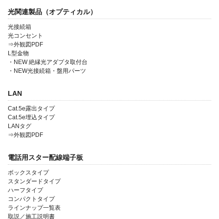
光関連製品（オプティカル）
光接続箱
光コンセント
⇒外観図PDF
L型金物
会社案内
・NEW 絶縁光アダプタ取付台
・NEW光接続箱・盤用パーツ
製品一覧
LAN
ソリューション製品
Cat.5e露出タイプ
金型・射出成形
Cat.5e埋込タイプ
LANタグ
⇒外観図PDF
OEM・受託開発
採用情報
電話用スター配線端子板
ボックスタイプ
スタンダードタイプ
ハーフタイプ
コンパクトタイプ
ラインナップ一覧表
取説／施工説明書