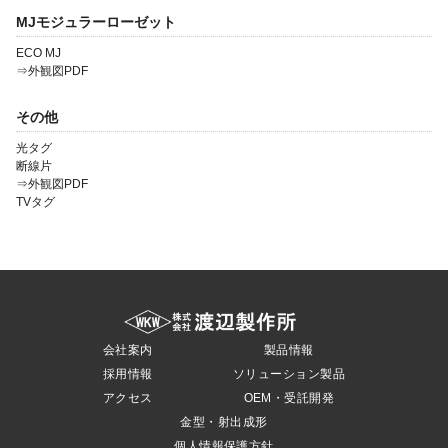
MJモジュラーローゼット
ECO MJ
⇒外観図PDF
その他
光タグ
断線片
⇒外観図PDF
TVタグ
会社案内
製品情報
採用情報
ソリューション製品
アクセス
OEM・受託開発
金型・射出成形
個人情報保護方針