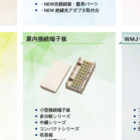
・NEW光接続箱・盤用パーツ
・NEW 絶縁光アダプタ取付台
屋内接続端子板
WM
小型接続端子板
多分岐シリーズ
中継シリーズ
コンパクトシリーズ
収容箱