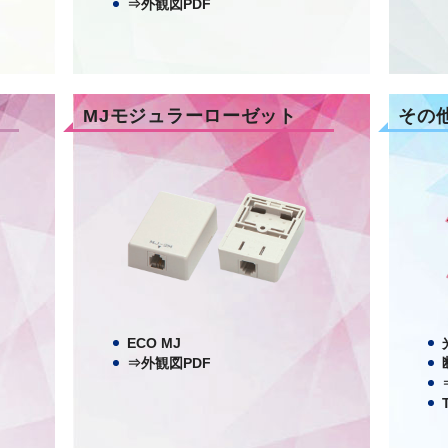
⇒外観図PDF
MJモジュラーローゼット
その
ECO MJ
⇒外観図PDF