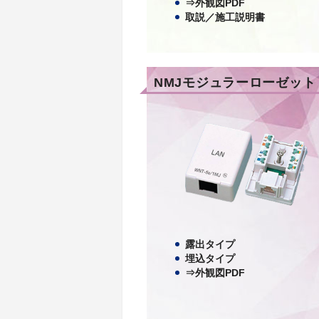
⇒外観図PDF
取説／施工説明書
NMJモジュラーローゼット
露出タイプ
埋込タイプ
⇒外観図PDF