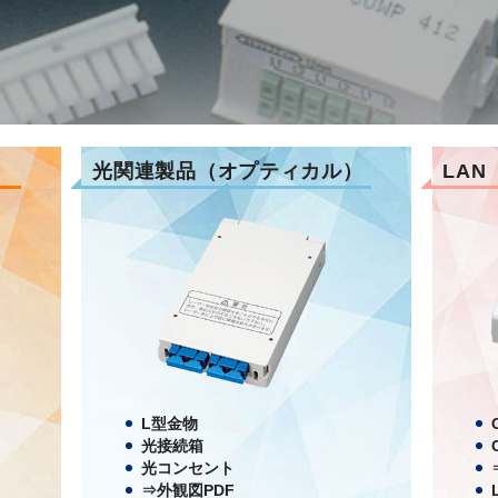
光関連製品（オプティカル）
LAN
L型金物
光接続箱
光コンセント
⇒外観図PDF