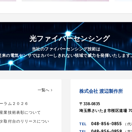
光ファイバーセンシング
当社のファイバーセンシング技術は
従来の電気センサではカバーしきれない領域で威力を発揮いたします
一覧へ
株式会社 渡辺製作所
ーラム２０２６
〒338-0835
埼玉県さいたま市桜区道場 709
産業技術表彰について
タ取付台のリリースについ
048-856-0855
（代
048-856-0858
（営