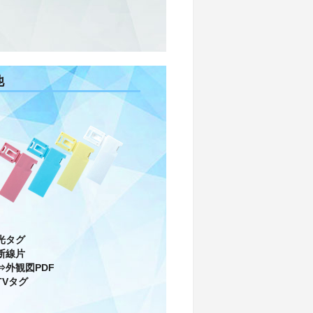
他
光タグ
断線片
⇒外観図PDF
TVタグ