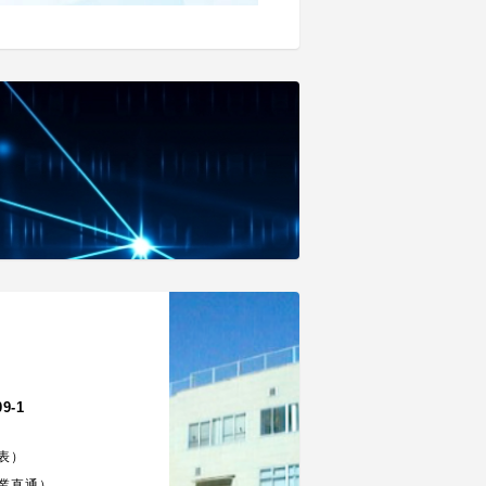
。
-1
表）
業直通）