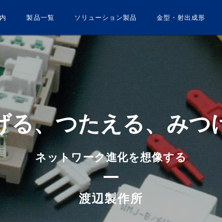
内
製品一覧
ソリューション製品
金型・射出成形
げる、
つたえる、
みつ
ネットワーク進化を想像する
渡辺製作所