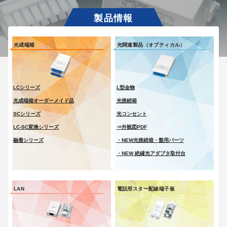
光成端箱
光関連製品（オプティカル）
LCシリーズ
L型金物
光成端箱オーダーメイド品
光接続箱
SCシリーズ
光コンセント
LC-SC変換シリーズ
⇒外観図PDF
融着シリーズ
・NEW光接続箱・盤用パーツ
・NEW 絶縁光アダプタ取付台
LAN
電話用スター配線端子板