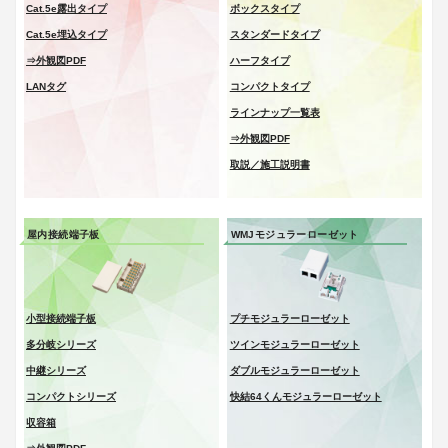
Cat.5e露出タイプ
ボックスタイプ
Cat.5e埋込タイプ
スタンダードタイプ
⇒外観図PDF
ハーフタイプ
LANタグ
コンパクトタイプ
ラインナップ一覧表
⇒外観図PDF
取説／施工説明書
屋内接続端子板
WMJモジュラーローゼット
小型接続端子板
プチモジュラーローゼット
多分岐シリーズ
ツインモジュラーローゼット
中継シリーズ
ダブルモジュラーローゼット
コンパクトシリーズ
快結64くんモジュラーローゼット
収容箱