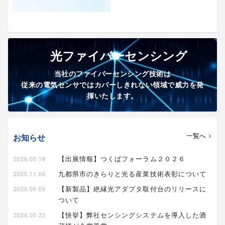
光ファイバーセンシング
当社のファイバーセンシング技術は
従来の電気センサではカバーしきれない領域で威力を発
揮いたします。
一覧へ
お知らせ
【出展情報】つくばフォーラム２０２６
2026.05.18
九都県市のきらりと光る産業技術表彰について
2025.11.06
【新製品】絶縁光アダプタ取付台のリリースに
2024.09.09
ついて
【快挙】弊社センシングシステムを導入した酒
2024.05.22