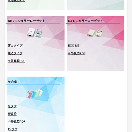
⇒外観図PDF
会社案内
NMJモジュラーローゼット
MJモジュラーローゼット
製品一覧
ソリューション製品
金型・射出成形
露出タイプ
ECO MJ
埋込タイプ
⇒外観図PDF
OEM・受託開発
⇒外観図PDF
採用情報
その他
光タグ
断線片
⇒外観図PDF
TVタグ