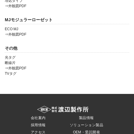
埋込タイプ
⇒外観図PDF
MJモジュラーローゼット
ECO MJ
⇒外観図PDF
その他
光タグ
断線片
⇒外観図PDF
TVタグ
会社案内
製品情報
採用情報
ソリューション製品
アクセス
OEM・受託開発