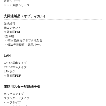
融着シリーズ
LC-SC変換シリーズ
光関連製品（オプティカル）
光接続箱
光コンセント
⇒外観図PDF
会社案内
L型金物
・NEW 絶縁光アダプタ取付台
製品一覧
・NEW光接続箱・盤用パーツ
ソリューション製品
LAN
金型・射出成形
Cat.5e露出タイプ
Cat.5e埋込タイプ
OEM・受託開発
LANタグ
⇒外観図PDF
採用情報
電話用スター配線端子板
ボックスタイプ
スタンダードタイプ
ハーフタイプ