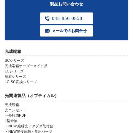
製品お問い合わせ
048-856-0858
メールでのお問合せ
光成端箱
SCシリーズ
光成端箱オーダーメイド品
LCシリーズ
融着シリーズ
LC-SC変換シリーズ
光関連製品（オプティカル）
光接続箱
光コンセント
⇒外観図PDF
L型金物
・NEW 絶縁光アダプタ取付台
・NEW光接続箱・盤用パーツ