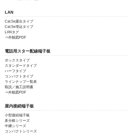
LAN
会社案内
Cat.5e露出タイプ
製品一覧
Cat.5e埋込タイプ
LANタグ
⇒外観図PDF
ソリューション製品
金型・射出成形
電話用スター配線端子板
OEM・受託開発
ボックスタイプ
スタンダードタイプ
ハーフタイプ
採用情報
コンパクトタイプ
ラインナップ一覧表
取説／施工説明書
⇒外観図PDF
屋内接続端子板
小型接続端子板
多分岐シリーズ
中継シリーズ
コンパクトシリーズ