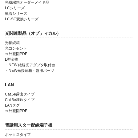
光成端箱オーダーメイド品
LCシリーズ
融着シリーズ
LC-SC変換シリーズ
光関連製品（オプティカル）
光接続箱
光コンセント
会社案内
⇒外観図PDF
L型金物
製品一覧
・NEW 絶縁光アダプタ取付台
・NEW光接続箱・盤用パーツ
ソリューション製品
LAN
金型・射出成形
Cat.5e露出タイプ
OEM・受託開発
Cat.5e埋込タイプ
LANタグ
採用情報
⇒外観図PDF
電話用スター配線端子板
ボックスタイプ