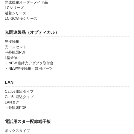
光成端箱オーダーメイド品
LCシリーズ
融着シリーズ
LC-SC変換シリーズ
光関連製品（オプティカル）
光接続箱
光コンセント
会社案内
⇒外観図PDF
L型金物
製品一覧
・NEW 絶縁光アダプタ取付台
・NEW光接続箱・盤用パーツ
ソリューション製品
LAN
金型・射出成形
Cat.5e露出タイプ
OEM・受託開発
Cat.5e埋込タイプ
LANタグ
採用情報
⇒外観図PDF
電話用スター配線端子板
ボックスタイプ