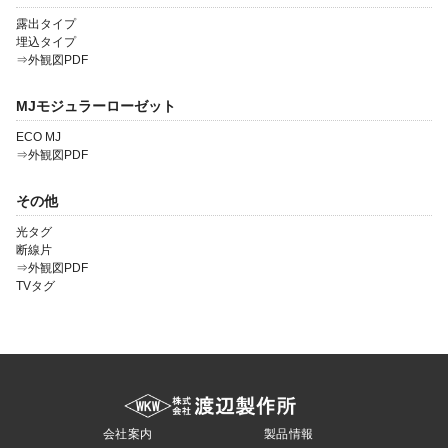
露出タイプ
埋込タイプ
⇒外観図PDF
MJモジュラーローゼット
ECO MJ
⇒外観図PDF
その他
光タグ
断線片
⇒外観図PDF
TVタグ
会社案内
製品情報