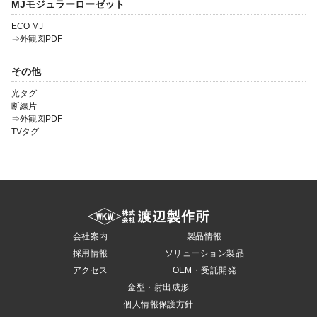
MJモジュラーローゼット
ECO MJ
⇒外観図PDF
その他
光タグ
断線片
⇒外観図PDF
TVタグ
会社案内
製品情報
採用情報
ソリューション製品
アクセス
OEM・受託開発
金型・射出成形
個人情報保護方針