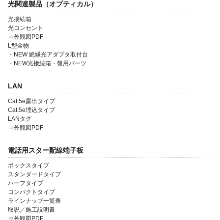
光関連製品（オプティカル）
光接続箱
光コンセント
⇒外観図PDF
L型金物
・NEW 絶縁光アダプタ取付台
会社案内
・NEW光接続箱・盤用パーツ
製品一覧
LAN
ソリューション製品
Cat.5e露出タイプ
Cat.5e埋込タイプ
金型・射出成形
LANタグ
⇒外観図PDF
OEM・受託開発
電話用スター配線端子板
採用情報
ボックスタイプ
スタンダードタイプ
ハーフタイプ
コンパクトタイプ
ラインナップ一覧表
取説／施工説明書
⇒外観図PDF