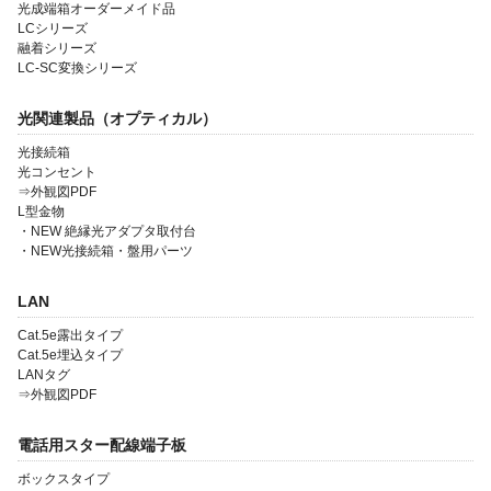
光成端箱オーダーメイド品
LCシリーズ
融着シリーズ
LC-SC変換シリーズ
光関連製品（オプティカル）
光接続箱
光コンセント
会社案内
⇒外観図PDF
L型金物
製品一覧
・NEW 絶縁光アダプタ取付台
・NEW光接続箱・盤用パーツ
ソリューション製品
LAN
金型・射出成形
Cat.5e露出タイプ
OEM・受託開発
Cat.5e埋込タイプ
LANタグ
採用情報
⇒外観図PDF
電話用スター配線端子板
ボックスタイプ