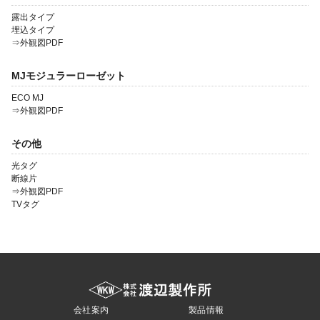
露出タイプ
埋込タイプ
⇒外観図PDF
MJモジュラーローゼット
ECO MJ
⇒外観図PDF
その他
光タグ
断線片
⇒外観図PDF
TVタグ
会社案内
製品情報