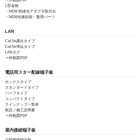
⇒外観図PDF
L型金物
・NEW 絶縁光アダプタ取付台
・NEW光接続箱・盤用パーツ
会社案内
LAN
製品一覧
Cat.5e露出タイプ
Cat.5e埋込タイプ
ソリューション製品
LANタグ
⇒外観図PDF
金型・射出成形
電話用スター配線端子板
OEM・受託開発
ボックスタイプ
採用情報
スタンダードタイプ
ハーフタイプ
コンパクトタイプ
ラインナップ一覧表
取説／施工説明書
⇒外観図PDF
屋内接続端子板
小型接続端子板