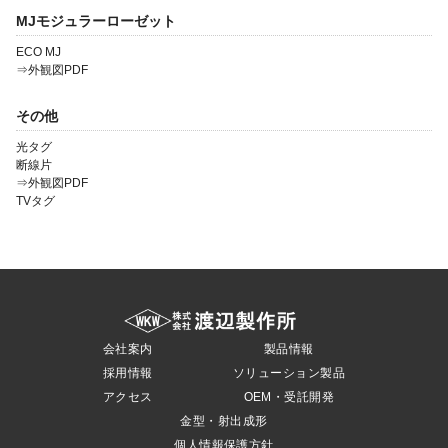
MJモジュラーローゼット
ECO MJ
⇒外観図PDF
その他
光タグ
断線片
⇒外観図PDF
TVタグ
会社案内
製品情報
採用情報
ソリューション製品
アクセス
OEM・受託開発
金型・射出成形
個人情報保護方針