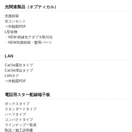
光関連製品（オプティカル）
光接続箱
光コンセント
⇒外観図PDF
L型金物
会社案内
・NEW 絶縁光アダプタ取付台
・NEW光接続箱・盤用パーツ
製品一覧
LAN
ソリューション製品
Cat.5e露出タイプ
Cat.5e埋込タイプ
金型・射出成形
LANタグ
⇒外観図PDF
OEM・受託開発
採用情報
電話用スター配線端子板
ボックスタイプ
スタンダードタイプ
ハーフタイプ
コンパクトタイプ
ラインナップ一覧表
取説／施工説明書